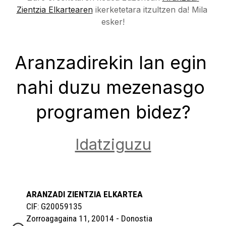
Zientzia Elkartearen
 ikerketetara itzultzen da! Mila 
esker!
Aranzadirekin lan egin 
nahi duzu mezenasgo 
programen bidez?
Idatziguzu
ARANZADI ZIENTZIA ELKARTEA
CIF: G20059135
Zorroagagaina 11, 20014 - Donostia