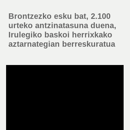
Brontzezko esku bat, 2.100 
urteko antzinatasuna duena, 
Irulegiko baskoi herrixkako 
aztarnategian berreskuratua