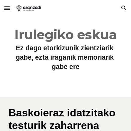
Skip to main content
Skip to navigation
Irulegiko eskua
Ez dago etorkizunik zientziarik 
gabe, ezta iraganik memoriarik 
gabe ere
Baskoieraz idatzitako 
testurik zaharrena