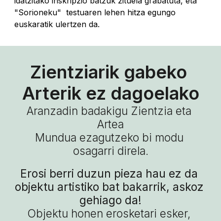
idatzitako inskripzio batzuk zituela grabatuta, eta 
"Sorioneku"  testuaren lehen hitza egungo 
euskaratik ulertzen da.
Zientziarik gabeko 
Arterik ez dagoelako
Aranzadin badakigu Zientzia eta 
Artea
Mundua ezagutzeko bi modu 
osagarri direla.
Erosi berri duzun pieza hau ez da 
objektu artistiko bat bakarrik, askoz 
gehiago da!
Objektu honen erosketari esker, 