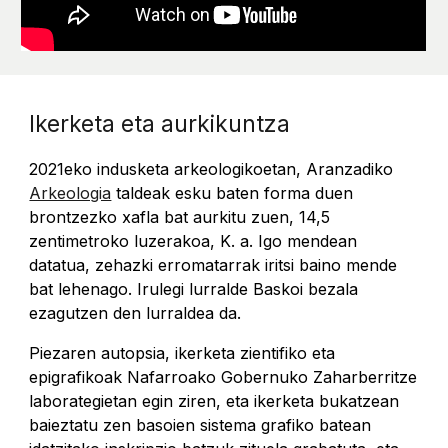
Ikerketa eta aurkikuntza
2021eko indusketa arkeologikoetan, Aranzadiko 
Arkeologia
 taldeak esku baten forma duen 
brontzezko xafla bat aurkitu zuen, 14,5 
zentimetroko luzerakoa, K. a. Igo mendean 
datatua, zehazki erromatarrak iritsi baino mende 
bat lehenago. Irulegi lurralde Baskoi bezala 
ezagutzen den lurraldea da.
Piezaren autopsia, ikerketa zientifiko eta 
epigrafikoak Nafarroako Gobernuko Zaharberritze 
laborategietan egin ziren, eta ikerketa bukatzean 
baieztatu zen basoien sistema grafiko batean 