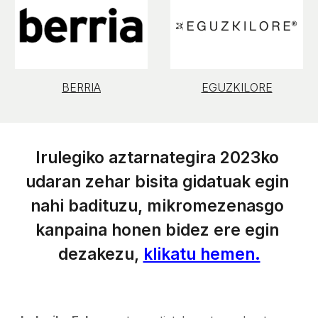
EGUZKILORE
BERRIA
Irulegiko aztarnategira 2023ko 
udaran zehar bisita gidatuak egin 
nahi badituzu, mikromezenasgo 
kanpaina honen bidez ere egin 
dezakezu, 
klikatu hemen.