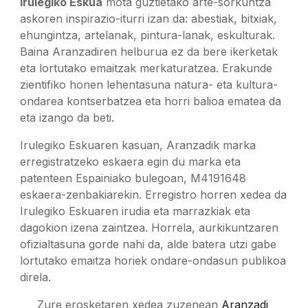
Irulegiko Eskua
 mota guztietako arte-sorkuntza 
askoren inspirazio-iturri izan da: abestiak, bitxiak, 
ehungintza, artelanak, pintura-lanak, eskulturak. 
Baina Aranzadiren helburua ez da bere ikerketak 
eta lortutako emaitzak merkaturatzea. Erakunde 
zientifiko honen lehentasuna natura- eta kultura-
ondarea kontserbatzea eta horri balioa ematea da 
eta izango da beti.
Irulegiko Eskuaren kasuan, Aranzadik marka 
erregistratzeko eskaera egin du marka eta 
patenteen Espainiako bulegoan, M4191648 
eskaera-zenbakiarekin. Erregistro horren xedea da 
Irulegiko Eskuaren irudia eta marrazkiak eta 
dagokion izena zaintzea. Horrela, aurkikuntzaren 
ofizialtasuna gorde nahi da, alde batera utzi gabe 
lortutako emaitza horiek ondare-ondasun publikoa 
direla.
Zure erosketaren xedea zuzenean 
Aranzadi 