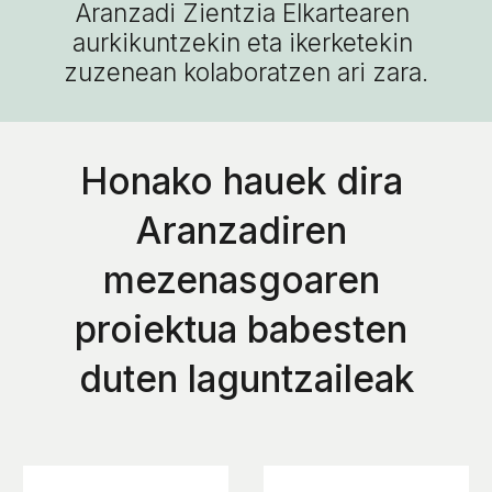
Aranzadi Zientzia Elkartearen 
aurkikuntzekin eta ikerketekin 
zuzenean kolaboratzen ari zara.
Honako hauek dira 
Aranzadiren 
mezenasgoaren 
proiektua babesten 
duten laguntzaileak